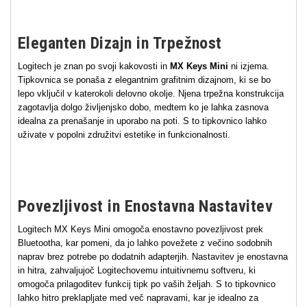
Eleganten Dizajn in Trpežnost
Logitech je znan po svoji kakovosti in
MX Keys Mini
ni izjema.
Tipkovnica se ponaša z elegantnim grafitnim dizajnom, ki se bo
lepo vključil v katerokoli delovno okolje. Njena trpežna konstrukcija
zagotavlja dolgo življenjsko dobo, medtem ko je lahka zasnova
idealna za prenašanje in uporabo na poti. S to tipkovnico lahko
uživate v popolni združitvi estetike in funkcionalnosti.
Povezljivost in Enostavna Nastavitev
Logitech MX Keys Mini omogoča enostavno povezljivost prek
Bluetootha, kar pomeni, da jo lahko povežete z večino sodobnih
naprav brez potrebe po dodatnih adapterjih. Nastavitev je enostavna
in hitra, zahvaljujoč Logitechovemu intuitivnemu softveru, ki
omogoča prilagoditev funkcij tipk po vaših željah. S to tipkovnico
lahko hitro preklapljate med več napravami, kar je idealno za