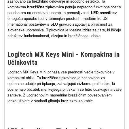
zasnovano za brezhibno delovanje in sodobno estetiko. Ta
kompaktna
brezžična tipkovnica
ponuja napredno funkcionalnost s
poudarkom na enostavni uporabi in prenosljivosti.
LED osvetlitev
omogoča uporabo tudi v temnejših prostorih, medtem ko US
international postavitev s SLO gravuro zagotavlja priročnost za
slovenske uporabnike. Tipkovnica je idealna izbira za tiste, ki iščejo
združitev funkcionalnosti, dizajna in brezžičnega udobja.
Logitech MX Keys Mini - Kompaktna in
Učinkovita
Logitech MX Keys Mini prinaša vse prednosti večje tipkovnice v
kompaktni obliki. Ta brezžična tipkovnica je zasnovana za
optimalno udobje pri tipkanju, zahvaljujoč nizkemu profilu tipk, ki
posnemajo občutek mehkejšega pritiska in se hitro odzivajo na vaše
zahteve. Z Logitechovim naprednim brezžičnim povezovanjem
lahko uživate v svobodi gibanja brez skrbi za kable.