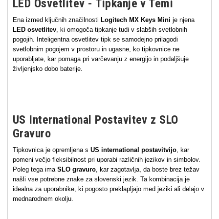
LED Osvetlitev - Tipkanje v Temi
Ena izmed ključnih značilnosti
Logitech MX Keys Mini
je njena
LED osvetlitev
, ki omogoča tipkanje tudi v slabših svetlobnih
pogojih. Inteligentna osvetlitev tipk se samodejno prilagodi
svetlobnim pogojem v prostoru in ugasne, ko tipkovnice ne
uporabljate, kar pomaga pri varčevanju z energijo in podaljšuje
življenjsko dobo baterije.
US International Postavitev z SLO
Gravuro
Tipkovnica je opremljena s
US international postavitvijo
, kar
pomeni večjo fleksibilnost pri uporabi različnih jezikov in simbolov.
Poleg tega ima
SLO gravuro
, kar zagotavlja, da boste brez težav
našli vse potrebne znake za slovenski jezik. Ta kombinacija je
idealna za uporabnike, ki pogosto preklapljajo med jeziki ali delajo v
mednarodnem okolju.