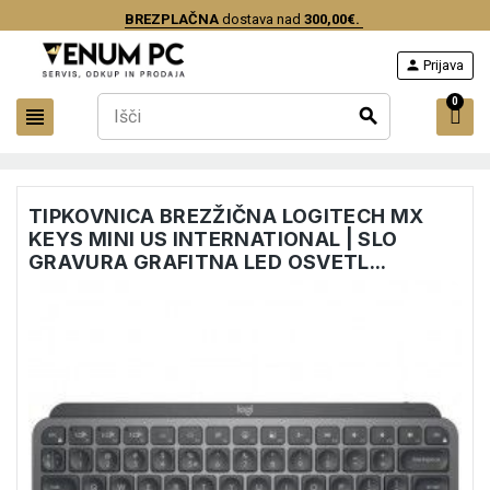
BREZPLAČNA
dostava nad
300,00€.
person
Prijava
0
view_headline
search
TIPKOVNICA BREZŽIČNA LOGITECH MX
KEYS MINI US INTERNATIONAL | SLO
GRAVURA GRAFITNA LED OSVETL...