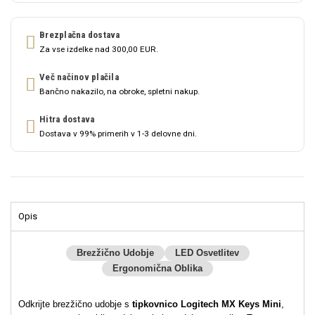
Brezplačna dostava
Za vse izdelke nad 300,00 EUR.
Več načinov plačila
Bančno nakazilo, na obroke, spletni nakup.
Hitra dostava
Dostava v 99% primerih v 1-3 delovne dni.
Opis
Brezžično Udobje
LED Osvetlitev
Ergonomična Oblika
Odkrijte brezžično udobje s
tipkovnico Logitech MX Keys Mini
,