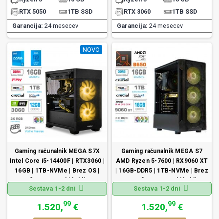
RTX 5050
1TB SSD
RTX 3060
1TB SSD
Garancija:
24 mesecev
Garancija:
24 mesecev
NOVO
Gaming računalnik MEGA S7X
Gaming računalnik MEGA S7
Intel Core i5-14400F | RTX3060 |
AMD Ryzen 5-7600 | RX9060 XT
16GB | 1TB-NVMe | Brez OS |
| 16GB-DDR5 | 1TB-NVMe | Brez
Črn + Estetski kabli
OS | Črn + Estetski kabli
Sestava 1-2 dni
Sestava 1-2 dni
99
99
1.520,
€
1.520,
€