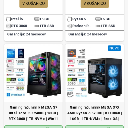
V KOŠARICO
V KOŠARICO
Intel i5
16 GB
Ryzen 5
16 GB
RTX 3060
1TB SSD
Radeon RX 9060XT
1TB SSD
Garancija:
24 mesecev
Garancija:
24 mesecev
NOVO
Gaming računalnik MEGA S7
Gaming računalnik MEGA S7X
Intel Core i5-12400F | 16GB |
AMD Ryzen 7-5700X | RTX3060 |
RTX 3060 |1TB NVMe | Win11
16GB | 1TB-NVMe | Brez OS |
Home
Črn + Estetski kabli