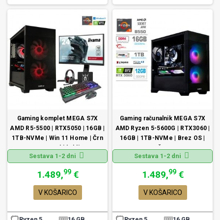
Gaming komplet MEGA S7X
Gaming računalnik MEGA S7X
AMD R5-5500 | RTX5050 | 16GB |
AMD Ryzen 5-5600G | RTX3060 |
1TB-NVMe | Win 11 Home | Črn
16GB | 1TB-NVMe | Brez OS |
+ Estetski kabli
Črn
Sestava 1-2 dni
Sestava 1-2 dni
99
99
1.489,
€
1.489,
€
V KOŠARICO
V KOŠARICO
Ryzen 5
16 GB
Ryzen 5
16 GB