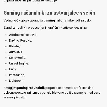
pripravljenost na prihodnje tehnologije.
Gaming računalniki za ustvarjalce vsebin
Vedno več kupcev uporablja
gaming računalnike
tudi za delo.
Zaradi zmogljivih procesorjev in grafičnih kartic so idealni za:
Adobe Premiere Pro,
DaVinci Resolve,
Blender,
AutoCAD,
SolidWorks,
Unreal Engine,
Unity,
Photoshop,
Lightroom.
Zmogljiv
gaming računalnik
pogosto nadomesti profesionalne
delovne postaje, pri tem pa ponuja bistveno boljše razmerje med ceno
in zmogljivostjo.