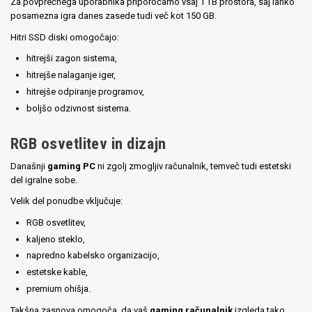
Za povprečnega uporabnika priporočamo vsaj 1 TB prostora, saj lahko
posamezna igra danes zasede tudi več kot 150 GB.
Hitri SSD diski omogočajo:
hitrejši zagon sistema,
hitrejše nalaganje iger,
hitrejše odpiranje programov,
boljšo odzivnost sistema.
RGB osvetlitev in dizajn
Današnji
gaming PC
ni zgolj zmogljiv računalnik, temveč tudi estetski
del igralne sobe.
Velik del ponudbe vključuje:
RGB osvetlitev,
kaljeno steklo,
napredno kabelsko organizacijo,
estetske kable,
premium ohišja.
Takšna zasnova omogoča, da vaš
gaming računalnik
izgleda tako