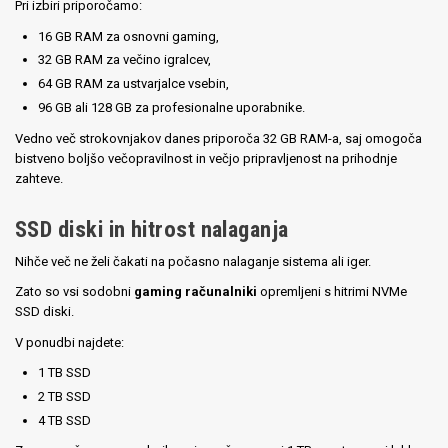
Pri izbiri priporočamo:
16 GB RAM za osnovni gaming,
32 GB RAM za večino igralcev,
64 GB RAM za ustvarjalce vsebin,
96 GB ali 128 GB za profesionalne uporabnike.
Vedno več strokovnjakov danes priporoča 32 GB RAM-a, saj omogoča
bistveno boljšo večopravilnost in večjo pripravljenost na prihodnje
zahteve.
SSD diski in hitrost nalaganja
Nihče več ne želi čakati na počasno nalaganje sistema ali iger.
Zato so vsi sodobni
gaming računalniki
opremljeni s hitrimi NVMe
SSD diski.
V ponudbi najdete:
1 TB SSD
2 TB SSD
4 TB SSD