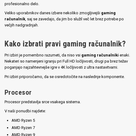
profesionalno delo.
Veliko uporabnikov danes izbere nekoliko zmogljivejši
gaming
računalnik
, saj se zavedajo, da jim bo služil več let brez potrebe po
večjih nadgradnjah.
Kako izbrati pravi gaming računalnik?
Pri izbiri je pomembno razumeti, da niso vsi
gaming računalniki
enaki.
Nekateri so namenjeni igranju pri Full HD ločljivosti, drugi pa brez težav
poganjajo najzahtevnejše igre v 4K ločljivosti z ultra nastavitvami.
Pri izbiri priporočamo, da se osredotočite na naslednje komponente.
Procesor
Procesor predstavlja srce vsakega sistema.
V naši ponudbi najdete:
AMD Ryzen 5
AMD Ryzen 7
AMD Ryzen 9