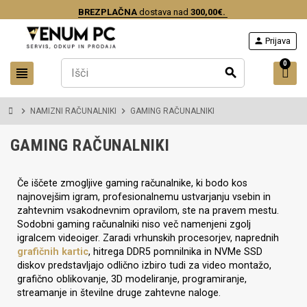
BREZPLAČNA
dostava nad
300,00€.
person
Prijava
0
view_headline
search
chevron_right
chevron_right
NAMIZNI RAČUNALNIKI
GAMING RAČUNALNIKI
GAMING RAČUNALNIKI
Če iščete zmogljive gaming računalnike, ki bodo kos
najnovejšim igram, profesionalnemu ustvarjanju vsebin in
zahtevnim vsakodnevnim opravilom, ste na pravem mestu.
Sodobni gaming računalniki niso več namenjeni zgolj
igralcem videoiger. Zaradi vrhunskih procesorjev, naprednih
grafičnih kartic
, hitrega DDR5 pomnilnika in NVMe SSD
diskov predstavljajo odlično izbiro tudi za video montažo,
grafično oblikovanje, 3D modeliranje, programiranje,
streamanje in številne druge zahtevne naloge.