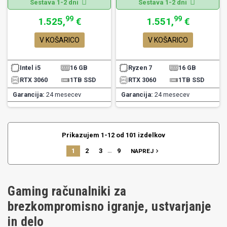
Sestava 1-2 dni
Sestava 1-2 dni
99
99
1.525,
€
1.551,
€
V KOŠARICO
V KOŠARICO
Intel i5
16 GB
Ryzen 7
16 GB
RTX 3060
1TB SSD
RTX 3060
1TB SSD
Garancija:
24 mesecev
Garancija:
24 mesecev
Prikazujem 1-12 od 101 izdelkov
…
1
2
3
9
navigate_next
NAPREJ
Gaming računalniki za
brezkompromisno igranje, ustvarjanje
in delo