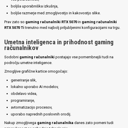
boljša uporabniška izkušnja,
boljše razmerje med zmogljivostjo in kakovostjo slike.
Prav zato so
gaming računalniki RTX 5070
in
gaming računalniki
RTX 5070 Ti
trenutno med najbolj priljubljenimi konfiguracijami na trgu.
Umetna inteligenca in prihodnost gaming
računalnikov
Sodobni
gaming računalniki
postajajo vse pomembnejši tudi na
področju umetne inteligence.
Zmogljive grafične kartice omogočajo:
generiranje slik,
lokalno uporabo AI modelov,
obdelavo videa,
programiranje,
avtomatizacijo procesov,
uporabo naprednih poslovnih orodij.
Nakup zmogljivega
gaming računalnika
danes zato pomeni tudi