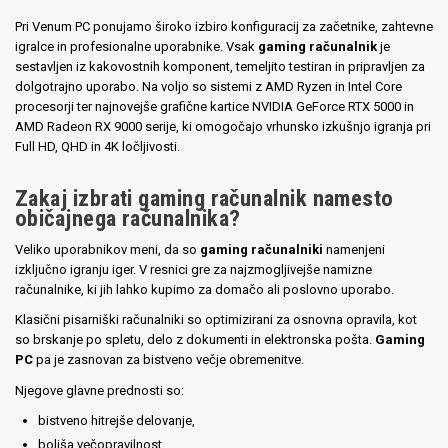
Pri Venum PC ponujamo široko izbiro konfiguracij za začetnike, zahtevne
igralce in profesionalne uporabnike. Vsak
gaming računalnik
je
sestavljen iz kakovostnih komponent, temeljito testiran in pripravljen za
dolgotrajno uporabo. Na voljo so sistemi z AMD Ryzen in Intel Core
procesorji ter najnovejše grafične kartice NVIDIA GeForce RTX 5000 in
AMD Radeon RX 9000 serije, ki omogočajo vrhunsko izkušnjo igranja pri
Full HD, QHD in 4K ločljivosti.
Zakaj izbrati gaming računalnik namesto
običajnega računalnika?
Veliko uporabnikov meni, da so
gaming računalniki
namenjeni
izključno igranju iger. V resnici gre za najzmogljivejše namizne
računalnike, ki jih lahko kupimo za domačo ali poslovno uporabo.
Klasični pisarniški računalniki so optimizirani za osnovna opravila, kot
so brskanje po spletu, delo z dokumenti in elektronska pošta.
Gaming
PC
pa je zasnovan za bistveno večje obremenitve.
Njegove glavne prednosti so:
bistveno hitrejše delovanje,
boljša večopravilnost,