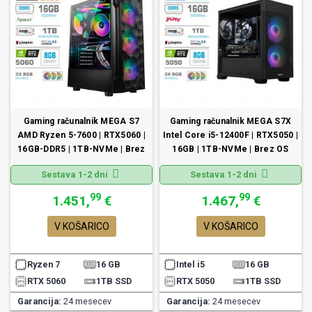
Gaming računalnik MEGA S7
Gaming računalnik MEGA S7X
AMD Ryzen 5-7600 | RTX5060 |
Intel Core i5-12400F | RTX5050 |
16GB-DDR5 | 1TB-NVMe | Brez
16GB | 1TB-NVMe | Brez OS
OS
Sestava 1-2 dni
Sestava 1-2 dni
99
99
1.451,
€
1.467,
€
V KOŠARICO
V KOŠARICO
Ryzen 7
16 GB
Intel i5
16 GB
RTX 5060
1TB SSD
RTX 5050
1TB SSD
Garancija:
24 mesecev
Garancija:
24 mesecev