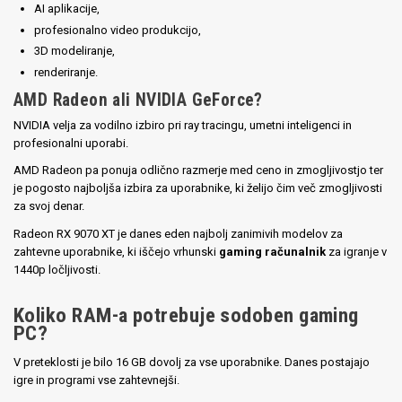
AI aplikacije,
profesionalno video produkcijo,
3D modeliranje,
renderiranje.
AMD Radeon ali NVIDIA GeForce?
NVIDIA velja za vodilno izbiro pri ray tracingu, umetni inteligenci in
profesionalni uporabi.
AMD Radeon pa ponuja odlično razmerje med ceno in zmogljivostjo ter
je pogosto najboljša izbira za uporabnike, ki želijo čim več zmogljivosti
za svoj denar.
Radeon RX 9070 XT je danes eden najbolj zanimivih modelov za
zahtevne uporabnike, ki iščejo vrhunski
gaming računalnik
za igranje v
1440p ločljivosti.
Koliko RAM-a potrebuje sodoben gaming
PC?
V preteklosti je bilo 16 GB dovolj za vse uporabnike. Danes postajajo
igre in programi vse zahtevnejši.