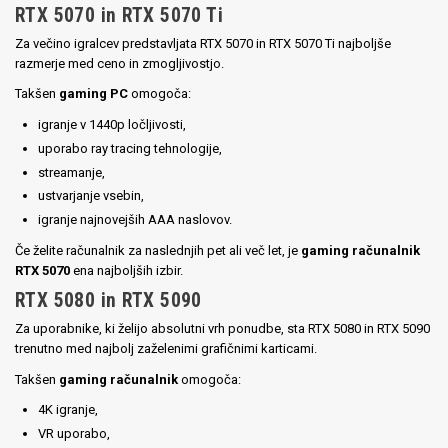
RTX 5070 in RTX 5070 Ti
Za večino igralcev predstavljata RTX 5070 in RTX 5070 Ti najboljše
razmerje med ceno in zmogljivostjo.
Takšen
gaming PC
omogoča:
igranje v 1440p ločljivosti,
uporabo ray tracing tehnologije,
streamanje,
ustvarjanje vsebin,
igranje najnovejših AAA naslovov.
Če želite računalnik za naslednjih pet ali več let, je
gaming računalnik
RTX 5070
ena najboljših izbir.
RTX 5080 in RTX 5090
Za uporabnike, ki želijo absolutni vrh ponudbe, sta RTX 5080 in RTX 5090
trenutno med najbolj zaželenimi grafičnimi karticami.
Takšen
gaming računalnik
omogoča:
4K igranje,
VR uporabo,