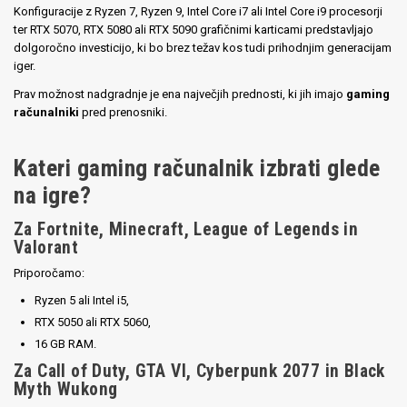
Konfiguracije z Ryzen 7, Ryzen 9, Intel Core i7 ali Intel Core i9 procesorji
ter RTX 5070, RTX 5080 ali RTX 5090 grafičnimi karticami predstavljajo
dolgoročno investicijo, ki bo brez težav kos tudi prihodnjim generacijam
iger.
Prav možnost nadgradnje je ena največjih prednosti, ki jih imajo
gaming
računalniki
pred prenosniki.
Kateri gaming računalnik izbrati glede
na igre?
Za Fortnite, Minecraft, League of Legends in
Valorant
Priporočamo:
Ryzen 5 ali Intel i5,
RTX 5050 ali RTX 5060,
16 GB RAM.
Za Call of Duty, GTA VI, Cyberpunk 2077 in Black
Myth Wukong