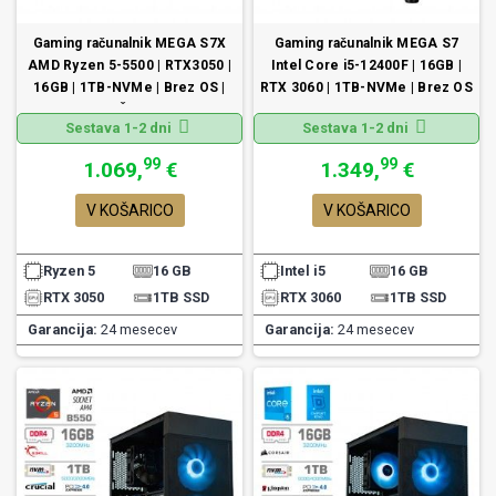
Gaming računalnik MEGA S7X
Gaming računalnik MEGA S7
AMD Ryzen 5-5500 | RTX3050 |
Intel Core i5-12400F | 16GB |
16GB | 1TB-NVMe | Brez OS |
RTX 3060 | 1TB-NVMe | Brez OS
Črn
Sestava 1-2 dni
Sestava 1-2 dni
99
99
1.069,
€
1.349,
€
V KOŠARICO
V KOŠARICO
Ryzen 5
16 GB
Intel i5
16 GB
RTX 3050
1TB SSD
RTX 3060
1TB SSD
Garancija:
24 mesecev
Garancija:
24 mesecev