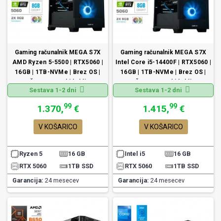
Gaming računalnik MEGA S7X
Gaming računalnik MEGA S7X
AMD Ryzen 5-5500 | RTX5060 |
Intel Core i5-14400F | RTX5060 |
16GB | 1TB-NVMe | Brez OS |
16GB | 1TB-NVMe | Brez OS |
Črn + Estetski kabli
Črn + Estetski kabli
Sestava 1-2 dni
Sestava 1-2 dni
99
99
1.370,
€
1.415,
€
V KOŠARICO
V KOŠARICO
Ryzen 5
16 GB
Intel i5
16 GB
RTX 5060
1TB SSD
RTX 5060
1TB SSD
Garancija:
24 mesecev
Garancija:
24 mesecev