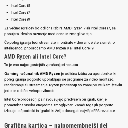
Intel Core i5
Intel Core i7
Intel Core i9
Za večino igralcev bo odlična izbira AMD Ryzen 7 ali Intel Core i7, saj
ponujata idealno razmerje med ceno in zmogljivostjo.
Če poleg igranja tudi streamate, montirate videe ali delate z umetno
inteligenco, priporočamo AMD Ryzen 9 ali Intel Core i9.
AMD Ryzen ali Intel Core?
To je eno najpogostejših vprašanj pri nakupu.
Gaming računalnik AMD Ryzen
je odlična izbira za uporabnike, ki
poleg igranja pogosto uporabljajo še programe za video montažo,
renderiranje ali streamanje. Ryzen procesorji so znani po velikem številu
jeder in odlični večopravilnosti.
Intel Core procesorji pa navdušujejo predvsem pri igrah, kjer je
pomembna visoka enojedrna zmogljivost. Zaradi tega jih pogosto
izbirajo e-športniki in igralci, ki želijo dosegati najvišje FPS rezultate.
Grafična kartica – najpomembnejši del