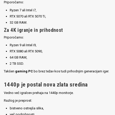
Priporočamo:
Ryzen 7 ali Intel i7,
RTX 5070 ali RTX 5070 Ti,
32 GB RAM.
Za 4K igranje in prihodnost
Priporočamo:
Ryzen 9 ali Intel i9,
RTX 5080 ali RTX 5090,
64 GB RAM,
2 TB SSD.
Takšen
gaming PC
bo brez težav kos tudi prihodnjim generacijam iger.
1440p je postal nova zlata sredina
Vedno več igralcev prehaja na 1440p monitorje.
Razlog je preprost:
bistveno ostrejša slika,
več podrobnosti,