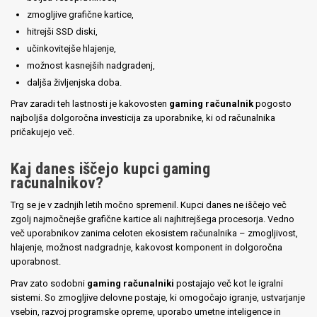
zmogljive grafične kartice,
hitrejši SSD diski,
učinkovitejše hlajenje,
možnost kasnejših nadgradenj,
daljša življenjska doba.
Prav zaradi teh lastnosti je kakovosten
gaming računalnik
pogosto
najboljša dolgoročna investicija za uporabnike, ki od računalnika
pričakujejo več.
Kaj danes iščejo kupci gaming
računalnikov?
Trg se je v zadnjih letih močno spremenil. Kupci danes ne iščejo več
zgolj najmočnejše grafične kartice ali najhitrejšega procesorja. Vedno
več uporabnikov zanima celoten ekosistem računalnika – zmogljivost,
hlajenje, možnost nadgradnje, kakovost komponent in dolgoročna
uporabnost.
Prav zato sodobni
gaming računalniki
postajajo več kot le igralni
sistemi. So zmogljive delovne postaje, ki omogočajo igranje, ustvarjanje
vsebin, razvoj programske opreme, uporabo umetne inteligence in