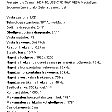
Preverjeno s Calman, HDR-10, USB-C PD 96W, VESA MediaSync,
Ergonomično stojalo, Zelena trajnostnost
Vrsta zaslona:
LCD
Tehnologija zaslona:
TFT Active Matrix
Dolžina diagonale:
24.1"
Gledljiva dolžina diagonale:
24.1"
Vrsta matrike:
IPS
Vrsta frekvenc:
Dot Pitch
Razpon frekvenc:
0.27 mm
Število barv:
16.7 M
Najvišja ločljivost:
1920 x 1200
Najvišja frekvenca osveževanja pri najvišji ločljivosti:
75 Hz
Najvišja horizontalna frekvenca:
95 kHz
Najnižja horizontalna frekvenca:
30 kHz
Najvišja vertikalna frekvenca:
75 Hz
Najnižja vertikalna frekvenca:
48 Hz
Svetlost slike:
350 kandel / m²
Kontrast slike:
1 000 : 1
Maksimalen horizontalni zorni kot:
178 °
Maksimalen vertikalni kot gledljivosti:
178 °
Čas odzivnosti:
5 ms