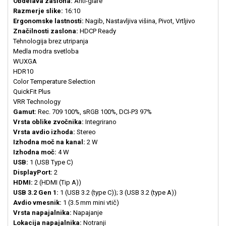
Obdelava zaslona:
Anti-glare
Razmerje slike:
16:10
Ergonomske lastnosti:
Nagib, Nastavljiva višina, Pivot, Vrtljivo
Značilnosti zaslona:
HDCP Ready
Tehnologija brez utripanja
Medla modra svetloba
WUXGA
HDR10
Color Temperature Selection
QuickFit Plus
VRR Technology
Gamut:
Rec. 709 100%, sRGB 100%, DCI-P3 97%
Vrsta oblike zvočnika:
Integrirano
Vrsta avdio izhoda:
Stereo
Izhodna moč na kanal:
2 W
Izhodna moč:
4 W
USB:
1 (USB Type C)
DisplayPort:
2
HDMI:
2 (HDMI (Tip A))
USB 3.2 Gen 1:
1 (USB 3.2 (type C)); 3 (USB 3.2 (type A))
Avdio vmesnik:
1 (3.5 mm mini vtič)
Vrsta napajalnika:
Napajanje
Lokacija napajalnika:
Notranji