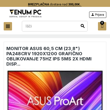
BREZPLAČNA
dostava nad
300,00€.
person
Prijava
0
view_headline
search
MONITOR ASUS 60,5 CM (23,8")
PA248CRV 1920X1200 GRAFIČNO
OBLIKOVANJE 75HZ IPS 5MS 2X HDMI
DISP...