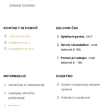
ZADNJE DODANO
KONTAKT IN POMOČ
DELOVNI ČAS
+386 69 993 983
Spletna trgovina
: 24/7
info@venum-pc.si
Servis računalnikov
: vsak
prodaja@venum-pc.si
delavnik 8-19h
Pomoč pri nakupu
: vsak
delavnik 8 - 19h
INFORMACIJE
DODATNO
Garancija in reklamacije
Sistem ocenjevanja rabljene
opreme
Leanpay obročno
plačevanje
Piškotki in zasebnost