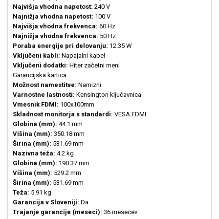
Najvišja vhodna napetost:
240 V
Najnižja vhodna napetost:
100 V
Najvišja vhodna frekvenca:
60 Hz
Najnižja vhodna frekvenca:
50 Hz
Poraba energije pri delovanju:
12.35 W
Vključeni kabli:
Napajalni kabel
Vključeni dodatki:
Hiter začetni meni
Garancijska kartica
Možnost namestitve:
Namizni
Varnostne lastnosti:
Kensington ključavnica
Vmesnik FDMI:
100x100mm
Skladnost monitorja s standardi:
VESA FDMI
Globina (mm):
44.1 mm
Višina (mm):
350.18 mm
Širina (mm):
531.69 mm
Nazivna teža:
4.2 kg
Globina (mm):
190.37 mm
Višina (mm):
529.2 mm
Širina (mm):
531.69 mm
Teža:
5.91 kg
Garancija v Sloveniji:
Da
Trajanje garancije (meseci):
36 mesecev