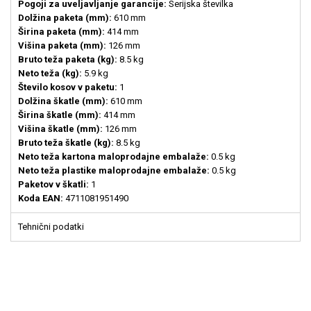
Pogoji za uveljavljanje garancije:
Serijska številka
Dolžina paketa (mm):
610 mm
Širina paketa (mm):
414 mm
Višina paketa (mm):
126 mm
Bruto teža paketa (kg):
8.5 kg
Neto teža (kg):
5.9 kg
Število kosov v paketu:
1
Dolžina škatle (mm):
610 mm
Širina škatle (mm):
414 mm
Višina škatle (mm):
126 mm
Bruto teža škatle (kg):
8.5 kg
Neto teža kartona maloprodajne embalaže:
0.5 kg
Neto teža plastike maloprodajne embalaže:
0.5 kg
Paketov v škatli:
1
Koda EAN:
4711081951490
Tehnični podatki