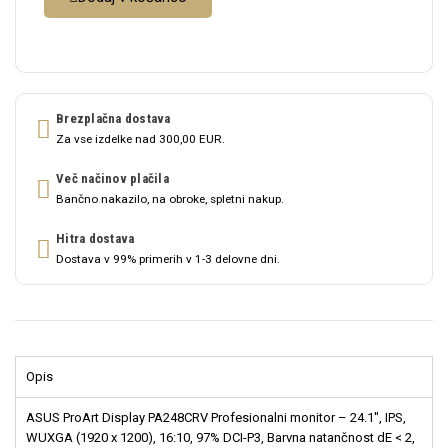
Brezplačna dostava
Za vse izdelke nad 300,00 EUR.
Več načinov plačila
Bančno nakazilo, na obroke, spletni nakup.
Hitra dostava
Dostava v 99% primerih v 1-3 delovne dni.
Opis
ASUS ProArt Display PA248CRV Profesionalni monitor – 24.1'', IPS,
WUXGA (1920 x 1200), 16:10, 97% DCI-P3, Barvna natančnost dE < 2,