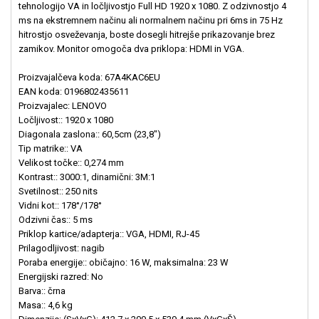
tehnologijo VA in ločljivostjo Full HD 1920 x 1080. Z odzivnostjo 4
ms na ekstremnem načinu ali normalnem načinu pri 6ms in 75 Hz
hitrostjo osveževanja, boste dosegli hitrejše prikazovanje brez
zamikov. Monitor omogoča dva priklopa: HDMI in VGA.
Proizvajalčeva koda: 67A4KAC6EU
EAN koda: 0196802435611
Proizvajalec: LENOVO
Ločljivost:: 1920 x 1080
Diagonala zaslona:: 60,5cm (23,8")
Tip matrike:: VA
Velikost točke:: 0,274 mm
Kontrast:: 3000:1, dinamični: 3M:1
Svetilnost:: 250 nits
Vidni kot:: 178°/178°
Odzivni čas:: 5 ms
Priklop kartice/adapterja:: VGA, HDMI, RJ-45
Prilagodljivost: nagib
Poraba energije:: običajno: 16 W, maksimalna: 23 W
Energijski razred: No
Barva:: črna
Masa:: 4,6 kg