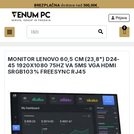
BREZPLAČNA
dostava nad
300,00€.
person
Prijava
0
view_headline
search
MONITOR LENOVO 60,5 CM (23,8") D24-
45 1920X1080 75HZ VA 5MS VGA HDMI
SRGB103% FREESYNC RJ45