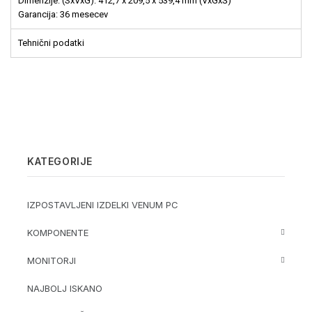
Dimenzije: (SxVxG): 412,7 x 209,5 x 539,4 mm (VxGxŠ)
Garancija: 36 mesecev
Tehnični podatki
KATEGORIJE
IZPOSTAVLJENI IZDELKI VENUM PC
KOMPONENTE
MONITORJI
NAJBOLJ ISKANO