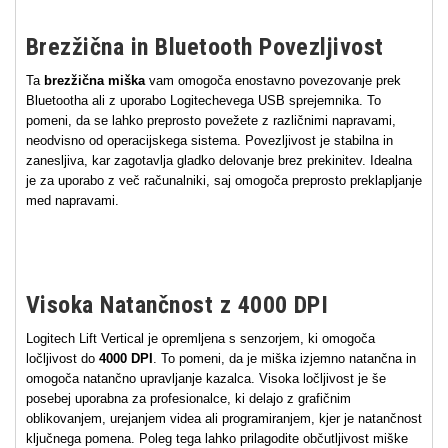
Brezžična in Bluetooth Povezljivost
Ta
brezžična miška
vam omogoča enostavno povezovanje prek
Bluetootha ali z uporabo Logitechevega USB sprejemnika. To
pomeni, da se lahko preprosto povežete z različnimi napravami,
neodvisno od operacijskega sistema. Povezljivost je stabilna in
zanesljiva, kar zagotavlja gladko delovanje brez prekinitev. Idealna
je za uporabo z več računalniki, saj omogoča preprosto preklapljanje
med napravami.
Visoka Natančnost z 4000 DPI
Logitech Lift Vertical je opremljena s senzorjem, ki omogoča
ločljivost do
4000 DPI
. To pomeni, da je miška izjemno natančna in
omogoča natančno upravljanje kazalca. Visoka ločljivost je še
posebej uporabna za profesionalce, ki delajo z grafičnim
oblikovanjem, urejanjem videa ali programiranjem, kjer je natančnost
ključnega pomena. Poleg tega lahko prilagodite občutljivost miške