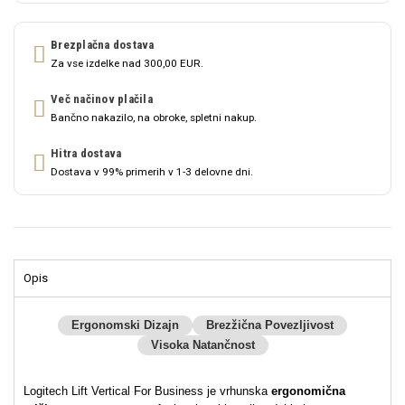
Brezplačna dostava
Za vse izdelke nad 300,00 EUR.
Več načinov plačila
Bančno nakazilo, na obroke, spletni nakup.
Hitra dostava
Dostava v 99% primerih v 1-3 delovne dni.
Opis
Ergonomski Dizajn
Brezžična Povezljivost
Visoka Natančnost
Logitech Lift Vertical For Business je vrhunska
ergonomična