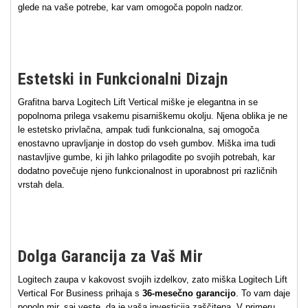
glede na vaše potrebe, kar vam omogoča popoln nadzor.
Estetski in Funkcionalni Dizajn
Grafitna barva Logitech Lift Vertical miške je elegantna in se
popolnoma prilega vsakemu pisarniškemu okolju. Njena oblika je ne
le estetsko privlačna, ampak tudi funkcionalna, saj omogoča
enostavno upravljanje in dostop do vseh gumbov. Miška ima tudi
nastavljive gumbe, ki jih lahko prilagodite po svojih potrebah, kar
dodatno povečuje njeno funkcionalnost in uporabnost pri različnih
vrstah dela.
Dolga Garancija za Vaš Mir
Logitech zaupa v kakovost svojih izdelkov, zato miška Logitech Lift
Vertical For Business prihaja s
36-mesečno garancijo
. To vam daje
popoln mir, saj veste, da je vaša investicija zaščitena. V primeru