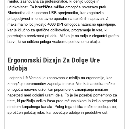
miška
, zasnovana za profesionalce, ki cenijo udobje in
učinkovitost. Ta
brezžična miška
omogoča povezavo prek
Bluetootha ali z uporabo USB sprejemnika, kar zagotavlja
prilagodljivost in enostavno uporabo na različnih napravah. Z
maksimalno ločljivostjo
4000 DPI
omogoča natančno upravljanje,
kar je ključno za grafične oblikovalce, programerje in vse, ki
potrebujejo preciznost pri delu. Miška je na voljo v elegantni grafitni
barvi, ki se odlično prilega vsakemu poslovnemu okolju.
Ergonomski Dizajn Za Dolge Ure
Udobja
Logitech Lift Vertical je zasnovana z mislijo na ergonomijo, kar
zmanjšuje obremenitev zapestja in roke. Vertikalna oblika miške
omogoča naravno držo, kar pripomore k zmanjšanju mišične
napetosti med dolgimi urami dela. To je še posebej pomembno za
tiste, ki preživijo veliko časa pred računalnikom in želijo preprečiti
sindrom karpalnega kanala. Poleg tega oblika miške spodbuja bolj
sproščen položaj roke, kar povečuje udobje in produktivnost.