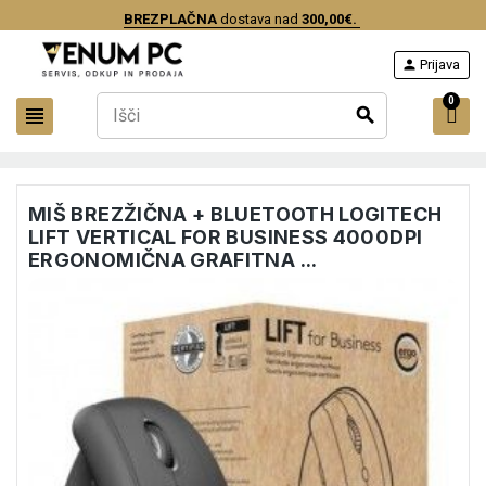
BREZPLAČNA
dostava nad
300,00€.
person
Prijava
0
view_headline
search
MIŠ BREZŽIČNA + BLUETOOTH LOGITECH
LIFT VERTICAL FOR BUSINESS 4000DPI
ERGONOMIČNA GRAFITNA ...