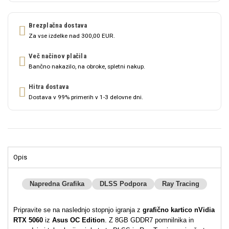
Brezplačna dostava
Za vse izdelke nad 300,00 EUR.
Več načinov plačila
Bančno nakazilo, na obroke, spletni nakup.
Hitra dostava
Dostava v 99% primerih v 1-3 delovne dni.
Opis
Napredna Grafika
DLSS Podpora
Ray Tracing
Pripravite se na naslednjo stopnjo igranja z
grafično kartico nVidia
RTX 5060
iz
Asus OC Edition
. Z 8GB GDDR7 pomnilnika in