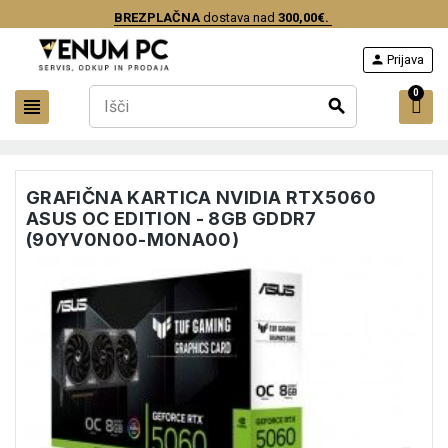
BREZPLAČNA
dostava nad
300,00€.
person
Prijava
0
view_headline
search
GRAFIČNA KARTICA NVIDIA RTX5060
ASUS OC EDITION - 8GB GDDR7
(90YV0N00-M0NA00)