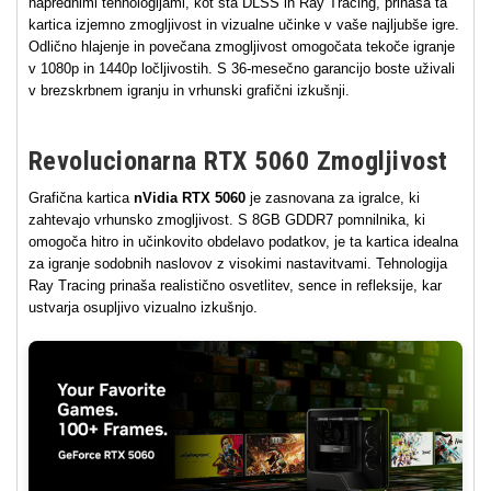
naprednimi tehnologijami, kot sta DLSS in Ray Tracing, prinaša ta
kartica izjemno zmogljivost in vizualne učinke v vaše najljubše igre.
Odlično hlajenje in povečana zmogljivost omogočata tekoče igranje
v 1080p in 1440p ločljivostih. S 36-mesečno garancijo boste uživali
v brezskrbnem igranju in vrhunski grafični izkušnji.
Revolucionarna RTX 5060 Zmogljivost
Grafična kartica
nVidia RTX 5060
je zasnovana za igralce, ki
zahtevajo vrhunsko zmogljivost. S 8GB GDDR7 pomnilnika, ki
omogoča hitro in učinkovito obdelavo podatkov, je ta kartica idealna
za igranje sodobnih naslovov z visokimi nastavitvami. Tehnologija
Ray Tracing prinaša realistično osvetlitev, sence in refleksije, kar
ustvarja osupljivo vizualno izkušnjo.