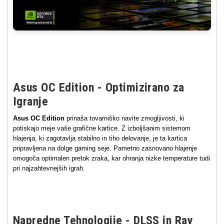
Asus OC Edition - Optimizirano za
Igranje
Asus OC Edition
prinaša tovarniško navite zmogljivosti, ki
potiskajo meje vaše grafične kartice. Z izboljšanim sistemom
hlajenja, ki zagotavlja stabilno in tiho delovanje, je ta kartica
pripravljena na dolge gaming seje. Pametno zasnovano hlajenje
omogoča optimalen pretok zraka, kar ohranja nizke temperature tudi
pri najzahtevnejših igrah.
Napredne Tehnologije - DLSS in Ray