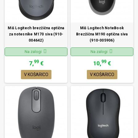
Miš Logitech brezžična optična
Miš Logitech NoteBook
za notesnike M170 siva (910-
Brezžična M190 optična siva
004642)
(910-005906)
Na zalogi
Na zalogi
99
99
7,
€
10,
€
V KOŠARICO
V KOŠARICO