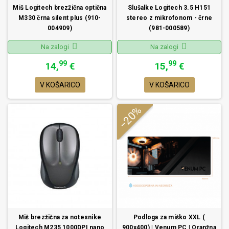
Miš Logitech brezžična optična
Slušalke Logitech 3.5 H151
M330 črna silent plus (910-
stereo z mikrofonom - črne
004909)
(981-000589)
Na zalogi
Na zalogi
99
99
14,
€
15,
€
V KOŠARICO
V KOŠARICO
−20%
Miš brezžična za notesnike
Podloga za miško XXL (
Logitech M235 1000DPI nano
900x400) | Venum PC | Oranžna