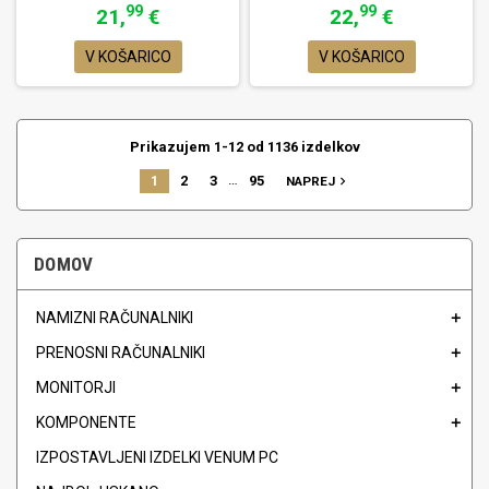
99
99
21,
€
22,
€
V KOŠARICO
V KOŠARICO
Prikazujem 1-12 od 1136 izdelkov
…
1
2
3
95
navigate_next
NAPREJ
DOMOV
NAMIZNI RAČUNALNIKI
PRENOSNI RAČUNALNIKI
MONITORJI
KOMPONENTE
IZPOSTAVLJENI IZDELKI VENUM PC