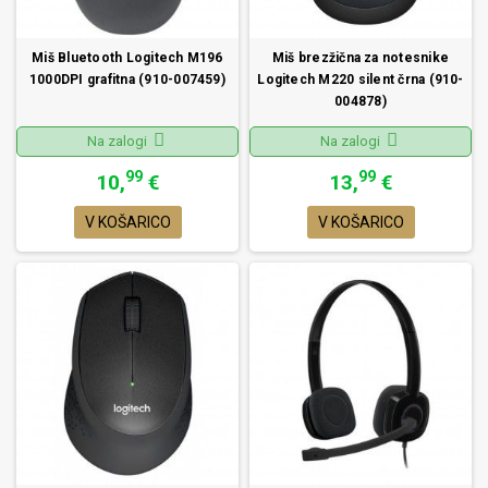
Miš Bluetooth Logitech M196
Miš brezžična za notesnike
1000DPI grafitna (910-007459)
Logitech M220 silent črna (910-
004878)
Na zalogi
Na zalogi
99
99
10,
€
13,
€
V KOŠARICO
V KOŠARICO