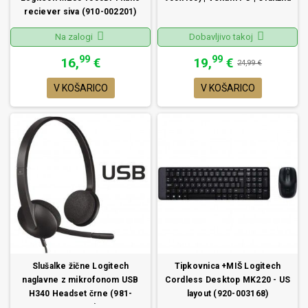
reciever siva (910-002201)
Na zalogi
Dobavljivo takoj
99
99
16,
€
19,
€
24,99 €
V KOŠARICO
V KOŠARICO
Slušalke žične Logitech
Tipkovnica +MIŠ Logitech
naglavne z mikrofonom USB
Cordless Desktop MK220 - US
H340 Headset črne (981-
layout (920-003168)
000475)