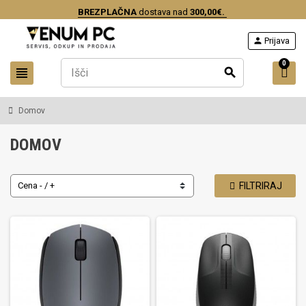
BREZPLAČNA
dostava nad
300,00€.
person
Prijava
0
view_headline
search
Domov
DOMOV
Cena - / +
FILTRIRAJ