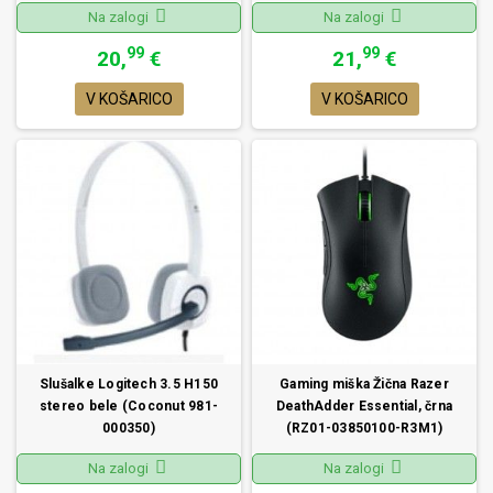
Na zalogi
Na zalogi
99
99
20,
€
21,
€
V KOŠARICO
V KOŠARICO
Slušalke Logitech 3.5 H150
Gaming miška Žična Razer
stereo bele (Coconut 981-
DeathAdder Essential, črna
000350)
(RZ01-03850100-R3M1)
Na zalogi
Na zalogi