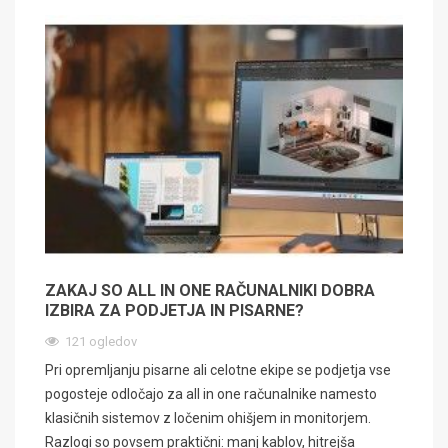
ZAKAJ SO ALL IN ONE RAČUNALNIKI DOBRA
IZBIRA ZA PODJETJA IN PISARNE?
121 ogledov
Pri opremljanju pisarne ali celotne ekipe se podjetja vse
pogosteje odločajo za all in one računalnike namesto
klasičnih sistemov z ločenim ohišjem in monitorjem.
Razlogi so povsem praktični: manj kablov, hitrejša