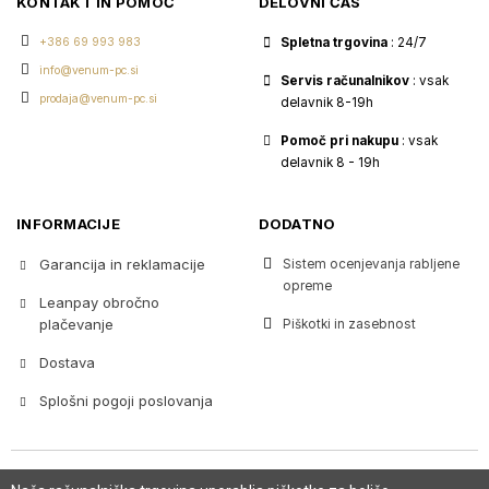
KONTAKT IN POMOČ
DELOVNI ČAS
+386 69 993 983
Spletna trgovina
: 24/7
info@venum-pc.si
Servis računalnikov
: vsak
prodaja@venum-pc.si
delavnik 8-19h
Pomoč pri nakupu
: vsak
delavnik 8 - 19h
INFORMACIJE
DODATNO
Garancija in reklamacije
Sistem ocenjevanja rabljene
opreme
Leanpay obročno
plačevanje
Piškotki in zasebnost
Dostava
Splošni pogoji poslovanja