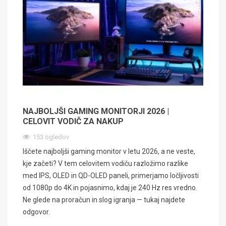
NAJBOLJŠI GAMING MONITORJI 2026 |
CELOVIT VODIČ ZA NAKUP
153 ogledov
Iščete najboljši gaming monitor v letu 2026, a ne veste,
kje začeti? V tem celovitem vodiču razložimo razlike
med IPS, OLED in QD-OLED paneli, primerjamo ločljivosti
od 1080p do 4K in pojasnimo, kdaj je 240 Hz res vredno.
Ne glede na proračun in slog igranja — tukaj najdete
odgovor.