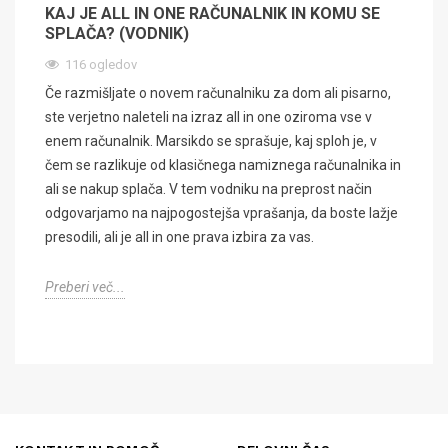
KAJ JE ALL IN ONE RAČUNALNIK IN KOMU SE
SPLAČA? (VODNIK)
116 ogledov
Če razmišljate o novem računalniku za dom ali pisarno,
ste verjetno naleteli na izraz all in one oziroma vse v
enem računalnik. Marsikdo se sprašuje, kaj sploh je, v
čem se razlikuje od klasičnega namiznega računalnika in
ali se nakup splača. V tem vodniku na preprost način
odgovarjamo na najpogostejša vprašanja, da boste lažje
presodili, ali je all in one prava izbira za vas.
Preberi več...