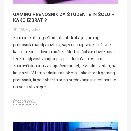
GAMING PRENOSNIK ZA ŠTUDENTE IN ŠOLO –
KAKO IZBRATI?
180 ogledov
Za marsikaterega študenta ali dijaka je gaming
prenosnik mamljiva izbira, saj v eni napravi združi vse,
kar potrebuje: dovolj moči za študij in šolske obveznosti
ter zmogljivost za igranje v prostem času. A da ne
zapraviš denarja za napačen model, je vredno vedeti, na
kaj paziti. V tem vodniku razložimo, kako izbrati gaming
prenosnik, ki bo dober tako za predavanja in seminarske
naloge kot za igre.
Preberi več...