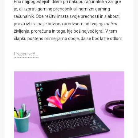
Ena najpogostejših dilem pri nakupu računalnika za igre
je, ali izbrati gaming prenosnik ali namizni gaming
računalnik. Obe rešitvi imata svoje prednosti in slabosti,
prava izbira pa je odvisna predvsem od tvojega načina
življenja, proračuna in tega, kje boš največ igral. V tem
članku pošteno primerjamo oboje, da se boš lažje odločil.
Preberi več...