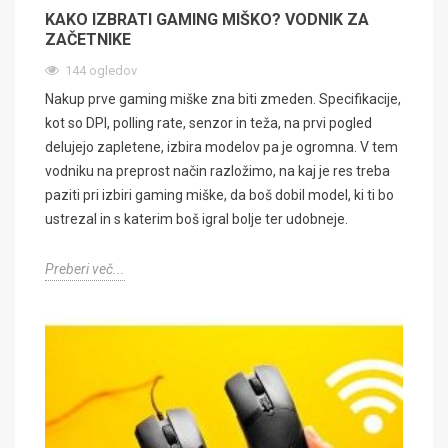
KAKO IZBRATI GAMING MIŠKO? VODNIK ZA
ZAČETNIKE
144 ogledov
Nakup prve gaming miške zna biti zmeden. Specifikacije,
kot so DPI, polling rate, senzor in teža, na prvi pogled
delujejo zapletene, izbira modelov pa je ogromna. V tem
vodniku na preprost način razložimo, na kaj je res treba
paziti pri izbiri gaming miške, da boš dobil model, ki ti bo
ustrezal in s katerim boš igral bolje ter udobneje.
Preberi več...