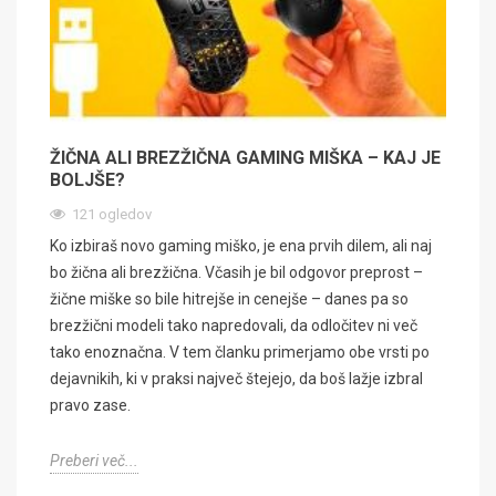
ŽIČNA ALI BREZŽIČNA GAMING MIŠKA – KAJ JE
BOLJŠE?
121 ogledov
Ko izbiraš novo gaming miško, je ena prvih dilem, ali naj
bo žična ali brezžična. Včasih je bil odgovor preprost –
žične miške so bile hitrejše in cenejše – danes pa so
brezžični modeli tako napredovali, da odločitev ni več
tako enoznačna. V tem članku primerjamo obe vrsti po
dejavnikih, ki v praksi največ štejejo, da boš lažje izbral
pravo zase.
Preberi več...