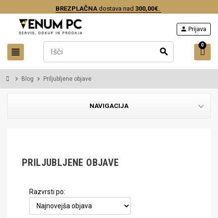
BREZPLAČNA
dostava nad
300,00€.
person
Prijava
0
view_headline
search
chevron_right
chevron_right
Blog
Priljubljene objave
NAVIGACIJA
PRILJUBLJENE OBJAVE
Razvrsti po: