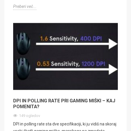
Preberi več...
DPI IN POLLING RATE PRI GAMING MIŠKI – KAJ
POMENITA?
149 ogledov
DPI in polling rate sta dve specifikaciji, ki ju vidiš na skoraj
vsaki škatli gaming miške, marsikoga pa zmedeta.