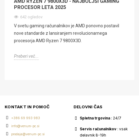
AMD RYZEN 7 9800X3D - NAJBOLJŠI GAMING
PROCESOR LETA 2025
642 ogledov
V svetu gaming računalnikov je AMD ponovno postavil
nove standarde z lansiranjem revolucionarnega
procesorja AMD Ryzen 7 9800X3D.
Preberi več...
KONTAKT IN POMOČ
DELOVNI ČAS
+386 69 993 983
Spletna trgovina
: 24/7
info@venum-pc.si
Servis računalnikov
: vsak
prodaja@venum-pc.si
delavnik 8-19h