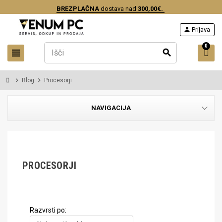
BREZPLAČNA
dostava nad
300,00€.
person
Prijava
0
view_headline
search
chevron_right
chevron_right
Blog
Procesorji
NAVIGACIJA
PROCESORJI
Razvrsti po: