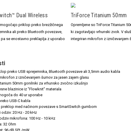
witch™ Dual Wireless
TriForce Titanium 50mm
omogočajo priklop preko brezžičnega
Opremljene so TriForce Titanium 50
emnika ali preko Bluetooth povezave,
ki zagotavljajo vrhunski zvok. V sluš
 pa se enostavno preklaplja z uporabo
integriran mikrofon z izničevanjem
sti
iklop preko USB sprejemnika, Bluetooth povezave ali 3,5mm audio kabla
 mikrofon z izničevanjem šumov za jasen zajem glasu
Titanium 50mm gonilniki za vrhunsko zvočno izkušnjo
ne blazinice iz "Flowknit" materiala
omogoča do 40 ur uporabe
 preko USB-C kabla
 preklop med načinom povezave s SmartSwitch gumbom
 odziv: 20 Hz - 20 kHz
odziv mikrofona: 100 Hz - 10 kHz
a: 32 Ohm
ost: 96 dB SPL/mW