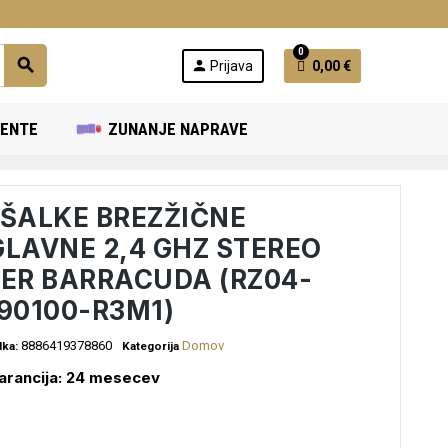
0
search
person
Prijava
0,00 €
ENTE
ZUNANJE NAPRAVE
ŠALKE BREZŽIČNE
LAVNE 2,4 GHZ STEREO
ER BARRACUDA (RZ04-
90100-R3M1)
8886419378860
Domov
lka:
Kategorija
arancija: 24 mesecev