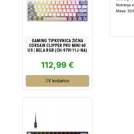
Notranja v
Masa: 32
Poglej izdelek
GAMING TIPKOVNICA ŽIČNA
CORSAIR CLIPPER PRO MINI 60
US | BELA RGB (CH-979111J-NA)
112,99 €
V košarico