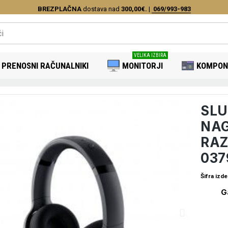
BREZPLAČNA
dostava nad
300,00€.
|
069/993-983
VELIKA IZBIRA
PRENOSNI RAČUNALNIKI
MONITORJI
KOMPON
SLU
NAG
RAZ
037
Šifra izde
G