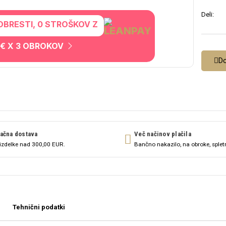
Deli:
OBRESTI, 0 STROŠKOV Z
 € X 3 OBROKOV
Do
ačna dostava
Več načinov plačila
izdelke nad 300,00 EUR.
Bančno nakazilo, na obroke, splet
Tehnični podatki