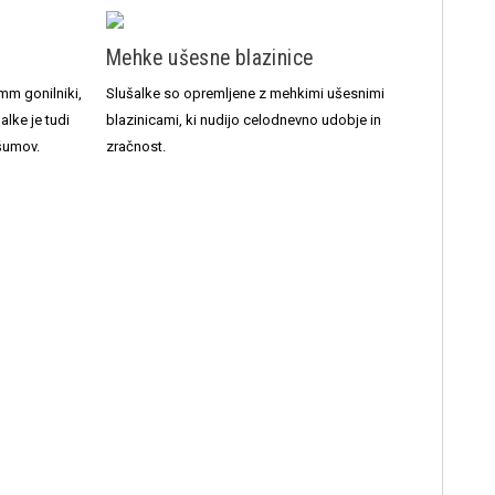
Mehke ušesne blazinice
mm gonilniki,
Slušalke so opremljene z mehkimi ušesnimi
alke je tudi
blazinicami, ki nudijo celodnevno udobje in
 šumov.
zračnost.