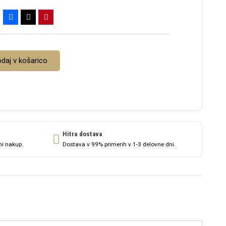
daj v košarico
Hitra dostava
ni nakup.
Dostava v 99% primerih v 1-3 delovne dni.