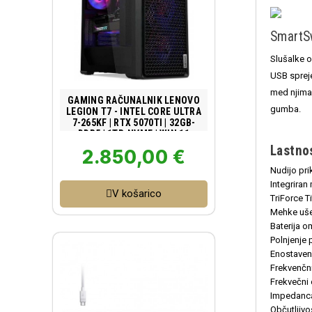
SmartS
Slušalke 
USB sprej
med njima
Poglej izdelek
GAMING RAČUNALNIK LENOVO
gumba.
LEGION T7 - INTEL CORE ULTRA
7-265KF | RTX 5070TI | 32GB-
DDR5 | 1TB-NVME | WIN 11
Lastno
2.850,00 €
Nudijo pr
Integriran
V košarico
TriForce 
Mehke ušes
Baterija 
Polnjenje
Enostaven
Frekvenčni
Frekvečni 
Impedanc
Občutljiv