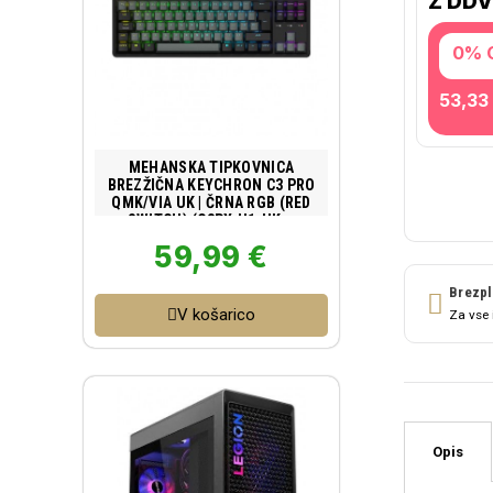
Z DDV
0% 
53,33
Poglej izdelek
MEHANSKA TIPKOVNICA
BREZŽIČNA KEYCHRON C3 PRO
QMK/VIA UK | ČRNA RGB (RED
SWITCH) (C3PX-H1-UK...
59,99 €
Brezpl
V košarico
Za vse 
Opis